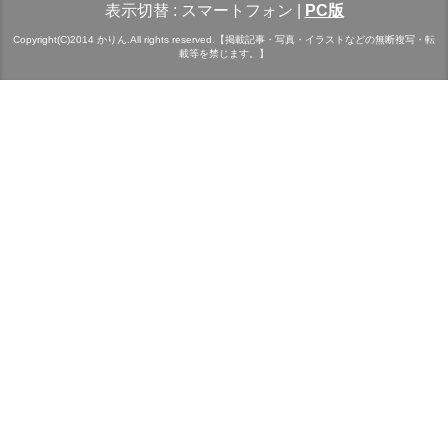
表示切替 :
スマートフォン
|
PC版
Copyright(C)2014 かりん.All rights reserved.【掲載記事・写真・イラストなどの無断複写・転
載等を禁じます。】